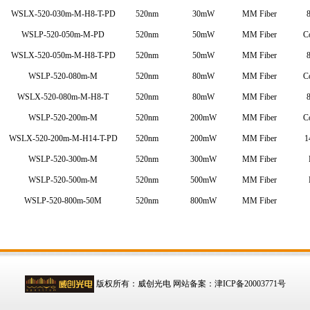
WSLX-520-030m-M-H8-T-PD
520nm
30mW
MM Fiber
8
WSLP-520-050m-M-PD
520nm
50mW
MM Fiber
Co
WSLX-520-050m-M-H8-T-PD
520nm
50mW
MM Fiber
8
WSLP-520-080m-M
520nm
80mW
MM Fiber
Co
WSLX-520-080m-M-H8-T
520nm
80mW
MM Fiber
8
WSLP-520-200m-M
520nm
200mW
MM Fiber
Co
WSLX-520-200m-M-H14-T-PD
520nm
200mW
MM Fiber
1
WSLP-520-300m-M
520nm
300mW
MM Fiber
WSLP-520-500m-M
520nm
500mW
MM Fiber
WSLP-520-800m-50M
520nm
800mW
MM Fiber
版权所有：威创光电
网站备案：津ICP备20003771号