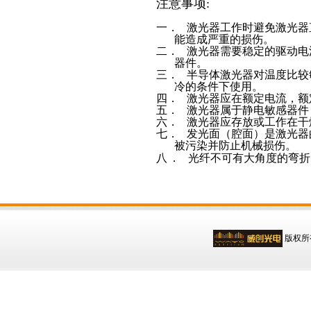
注意事项:
一．
激光器工作时避免激光器
能造成严重的损伤。
二．
激光器需要稳定的驱动电
器件。
三．
半导体激光器对温度比较
冷的条件下使用。
四．
激光器应在额定电流，额
五．
激光器属于静电敏感器件
六．
激光器应存放或工作在干
七．
发光面（腔面）是激光器
被污染并防止机械损伤。
八
．
光纤不可有大角度的弯折
版权所