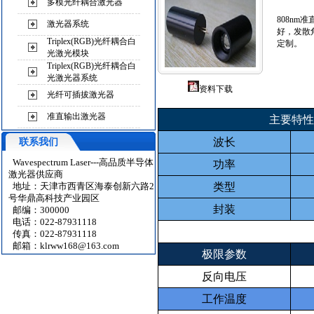
多模光纤耦合激光器
808n
激光器系统
好，发散
Triplex(RGB)光纤耦合白
定制。
光激光模块
Triplex(RGB)光纤耦合白
光激光器系统
资料下载
光纤可插拔激光器
准直输出激光器
主要特性
波长
联系我们
Wavespectrum Laser---高品质半导体
功率
激光器供应商
地址：天津市西青区海泰创新六路2
类型
号华鼎高科技产业园区
封装
邮编：300000
电话：022-87931118
传真：022-87931118
邮箱：
klrww168@163.com
极限参数
反向电压
工作温度