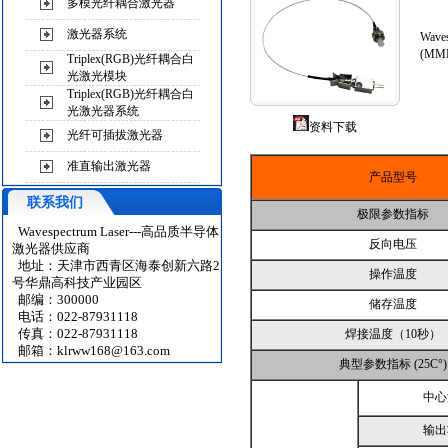
多模光纤耦合激光器
激光器系统
Wav
(M
Triplex(RGB)光纤耦合白
光激光模块
Triplex(RGB)光纤耦合白
光激光器系统
资料下载
光纤可插拔激光器
准直输出激光器
产品型号
联系我们
极限参数指标
Wavespectrum Laser---高品质半导体
反向电压
激光器供应商
地址：天津市西青区海泰创新六路2
操作温度
号华鼎高科技产业园区
邮编：300000
储存温度
电话：022-87931118
传真：022-87931118
焊接温度（10秒）
邮箱：
klrww168@163.com
典型参数指标 (25C°)
中心
输出