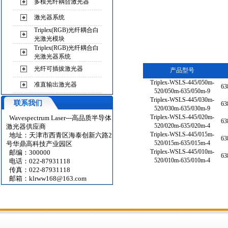
多模光纤耦合激光器
激光器系统
Triplex(RGB)光纤耦合白
光激光模块
Triplex(RGB)光纤耦合白
光激光器系统
光纤可插拔激光器
产品型号
Triplex-WSLS-445/050m-
准直输出激光器
63
520/050m-635/050m-9
Triplex-WSLS-445/030m-
联系我们
63
520/030m-635/030m-9
Triplex-WSLS-445/020m-
Wavespectrum Laser---高品质半导体
63
520/020m-635/020m-4
激光器供应商
Triplex-WSLS-445/015m-
地址：天津市西青区海泰创新六路2
63
520/015m-635/015m-4
号华鼎高科技产业园区
Triplex-WSLS-445/010m-
邮编：300000
63
520/010m-635/010m-4
电话：022-87931118
传真：022-87931118
邮箱：
klrww168@163.com